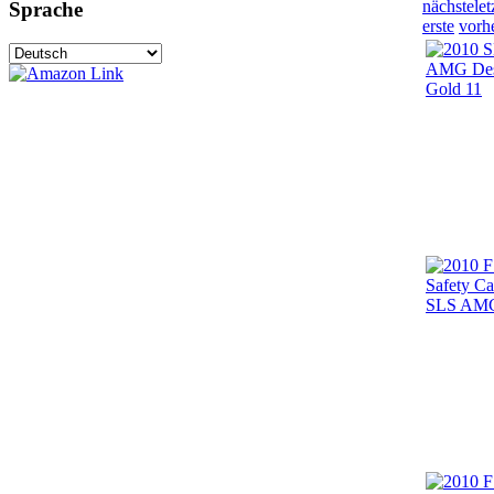
nächste
let
Sprache
erste
vorh