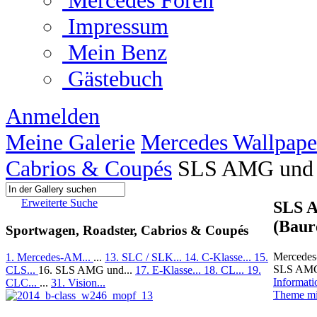
Mercedes Foren
Impressum
Mein Benz
Gästebuch
Anmelden
Meine Galerie
Mercedes Wallpape
Cabrios & Coupés
SLS AMG und R
Erweiterte Suche
SLS 
(Baur
Sportwagen, Roadster, Cabrios & Coupés
Mercedes
1. Mercedes-AM...
...
13. SLC / SLK...
14. C-Klasse...
15.
SLS AMG
CLS...
16. SLS AMG und...
17. E-Klasse...
18. CL...
19.
Informati
CLC...
...
31. Vision...
Theme m