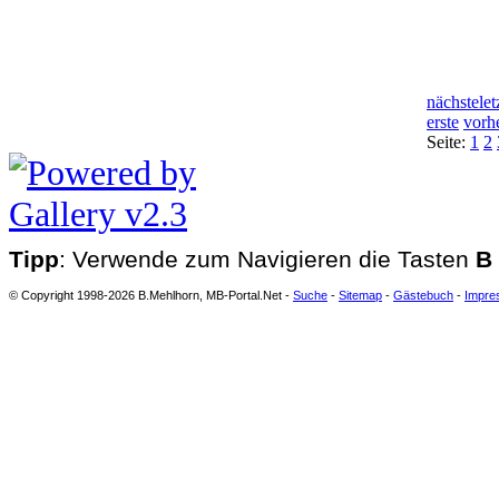
nächste
let
erste
vorh
Seite:
1
2
Tipp
: Verwende zum Navigieren die Tasten
B
© Copyright 1998-2026 B.Mehlhorn, MB-Portal.Net -
Suche
-
Sitemap
-
Gästebuch
-
Impre