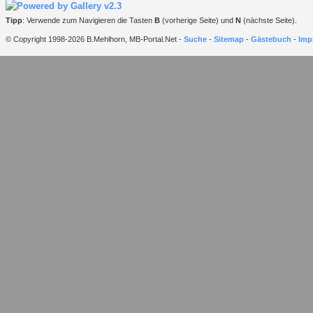
Tipp
: Verwende zum Navigieren die Tasten
B
(vorherige Seite) und
N
(nächste Seite).
© Copyright 1998-2026 B.Mehlhorn, MB-Portal.Net -
Suche
-
Sitemap
-
Gästebuch
-
Imp