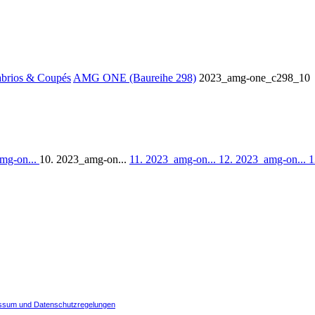
abrios & Coupés
AMG ONE (Baureihe 298)
2023_amg-one_c298_10
mg-on...
10. 2023_amg-on...
11. 2023_amg-on...
12. 2023_amg-on...
1
ssum und Datenschutzregelungen