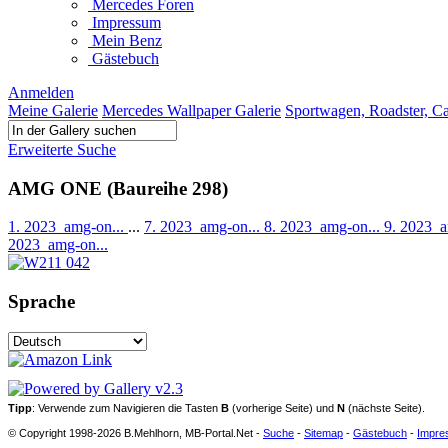
Mercedes Foren
Impressum
Mein Benz
Gästebuch
Anmelden
Meine Galerie
Mercedes Wallpaper Galerie
Sportwagen, Roadster, C
Erweiterte Suche
AMG ONE (Baureihe 298)
1. 2023_amg-on...
...
7. 2023_amg-on...
8. 2023_amg-on...
9. 2023_a
2023_amg-on...
Sprache
Tipp
: Verwende zum Navigieren die Tasten
B
(vorherige Seite) und
N
(nächste Seite).
© Copyright 1998-2026 B.Mehlhorn, MB-Portal.Net -
Suche
-
Sitemap
-
Gästebuch
-
Impre