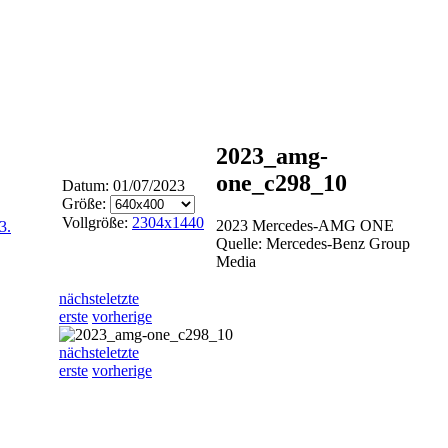
2023_amg-
one_c298_10
Datum: 01/07/2023
Größe:
Vollgröße:
2304x1440
2023 Mercedes-AMG ONE
3.
Quelle: Mercedes-Benz Group
Media
nächste
letzte
erste
vorherige
nächste
letzte
erste
vorherige