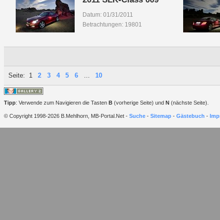
Datum: 01/31/2011
Betrachtungen: 19801
Seite:
1
2
3
4
5
6
...
10
Tipp
: Verwende zum Navigieren die Tasten
B
(vorherige Seite) und
N
(nächste Seite).
© Copyright 1998-2026 B.Mehlhorn, MB-Portal.Net -
Suche
-
Sitemap
-
Gästebuch
-
Imp