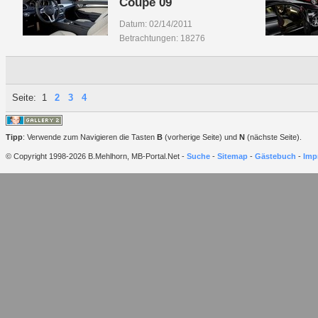
Coupe 09
Datum: 02/14/2011
Betrachtungen: 18276
Seite:
1
2
3
4
Tipp
: Verwende zum Navigieren die Tasten
B
(vorherige Seite) und
N
(nächste Seite).
© Copyright 1998-2026 B.Mehlhorn, MB-Portal.Net -
Suche
-
Sitemap
-
Gästebuch
-
Imp