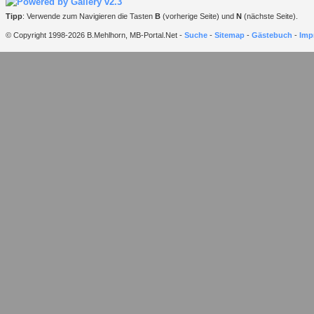
Tipp
: Verwende zum Navigieren die Tasten
B
(vorherige Seite) und
N
(nächste Seite).
© Copyright 1998-2026 B.Mehlhorn, MB-Portal.Net -
Suche
-
Sitemap
-
Gästebuch
-
Imp