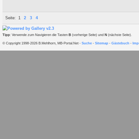
Seite:
1
2
3
4
Tipp
: Verwende zum Navigieren die Tasten
B
(vorherige Seite) und
N
(nächste Seite).
© Copyright 1998-2026 B.Mehlhorn, MB-Portal.Net -
Suche
-
Sitemap
-
Gästebuch
-
Imp