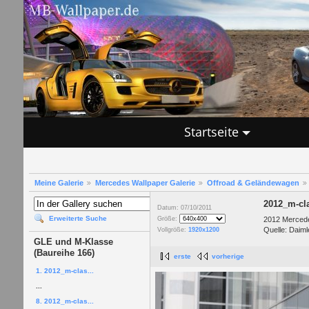
Startseite
Meine Galerie
Mercedes Wallpaper Galerie
Offroad & Geländewagen
2012_m-cl
Datum: 07/10/2011
Erweiterte Suche
2012 Merced
Größe:
Quelle: Daiml
Vollgröße:
1920x1200
GLE und M-Klasse
(Baureihe 166)
erste
vorherige
1. 2012_m-clas...
...
8. 2012_m-clas...