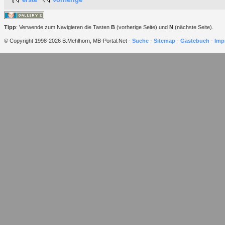
Tipp
: Verwende zum Navigieren die Tasten
B
(vorherige Seite) und
N
(nächste Seite).
© Copyright 1998-2026 B.Mehlhorn, MB-Portal.Net -
Suche
-
Sitemap
-
Gästebuch
-
Imp