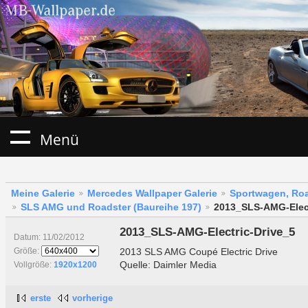
Menü
Meine Galerie
Mercedes Wallpaper Galerie
Sportwagen, Roa
SLS AMG und Roadster (Baureihe 197)
2013_SLS-AMG-Elect
2013_SLS-AMG-Electric-Drive_5
Datum: 11/02/2012
2013 SLS AMG Coupé Electric Drive
Größe:
Quelle: Daimler Media
Vollgröße:
1920x1200
erste
vorherige