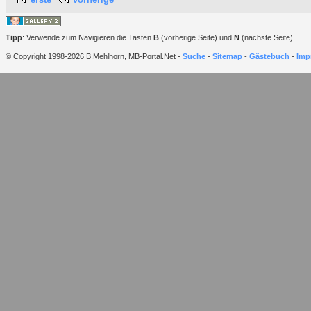
Tipp
: Verwende zum Navigieren die Tasten
B
(vorherige Seite) und
N
(nächste Seite).
© Copyright 1998-2026 B.Mehlhorn, MB-Portal.Net -
Suche
-
Sitemap
-
Gästebuch
-
Imp