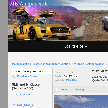
Startseite
Meine Galerie
Mercedes Wallpaper Galerie
Offroad & Geländewagen
2012_ML2
Datum: 01/28/2012
Erweiterte Suche
2012 ML 250
Größe:
Quelle: Daiml
Vollgröße:
1920x1200
GLE und M-Klasse
(Baureihe 166)
erste
vorherige
1. 2012_m-clas...
...
25. 2012_ML63_A...