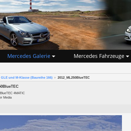
Mercedes Galerie
Mercedes Fahrzeuge
GLE und M-Klasse (Baureihe 166)
2012_ML250BlueTEC
50BlueTEC
 BlueTEC 4MATIC
er Media