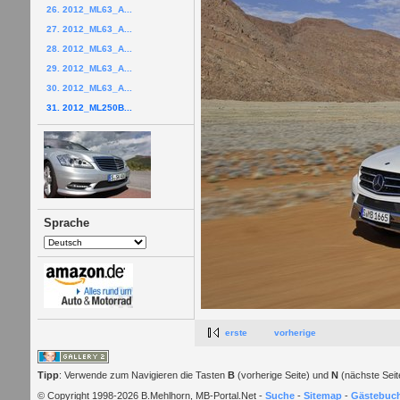
26. 2012_ML63_A...
27. 2012_ML63_A...
28. 2012_ML63_A...
29. 2012_ML63_A...
30. 2012_ML63_A...
31. 2012_ML250B...
Sprache
erste
vorherige
Tipp
: Verwende zum Navigieren die Tasten
B
(vorherige Seite) und
N
(nächste Seit
© Copyright 1998-2026 B.Mehlhorn, MB-Portal.Net -
Suche
-
Sitemap
-
Gästebuc