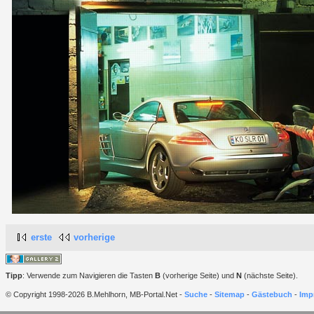
erste
vorherige
Tipp
: Verwende zum Navigieren die Tasten
B
(vorherige Seite) und
N
(nächste Seite).
© Copyright 1998-2026 B.Mehlhorn, MB-Portal.Net -
Suche
-
Sitemap
-
Gästebuch
-
Imp