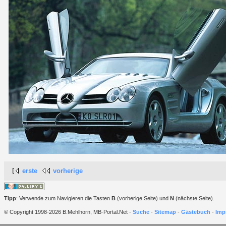
erste
vorherige
Tipp
: Verwende zum Navigieren die Tasten
B
(vorherige Seite) und
N
(nächste Seite).
© Copyright 1998-2026 B.Mehlhorn, MB-Portal.Net -
Suche
-
Sitemap
-
Gästebuch
-
Imp