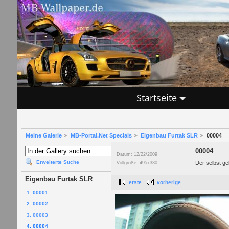
Startseite
Meine Galerie
MB-Portal.Net Specials
Eigenbau Furtak SLR
00004
00004
Datum: 12/22/2009
Erweiterte Suche
Der selbst g
Vollgröße: 495x330
Eigenbau Furtak SLR
erste
vorherige
1. 00001
2. 00002
3. 00003
4. 00004