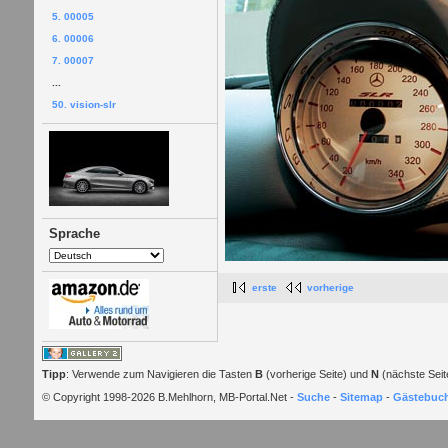
5. 00005
6. 00006
7. 00007
...
50. vision-slr
Sprache
erste
vorherige
Tipp
: Verwende zum Navigieren die Tasten
B
(vorherige Seite) und
N
(nächste Seit
© Copyright 1998-2026 B.Mehlhorn, MB-Portal.Net -
Suche
-
Sitemap
-
Gästebuc