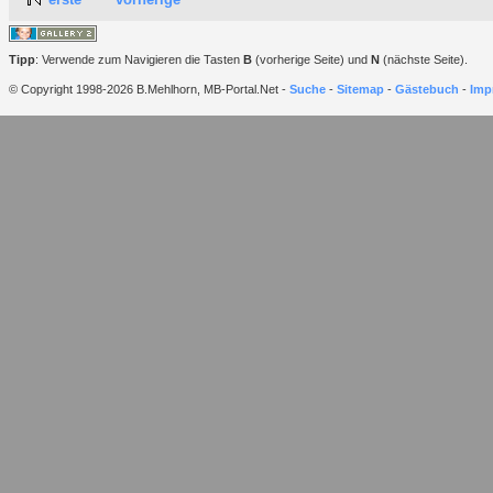
Tipp
: Verwende zum Navigieren die Tasten
B
(vorherige Seite) und
N
(nächste Seite).
© Copyright 1998-2026 B.Mehlhorn, MB-Portal.Net -
Suche
-
Sitemap
-
Gästebuch
-
Imp