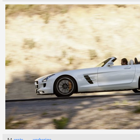
erste
vorherige