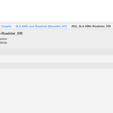
& Coupés
SLS AMG und Roadster (Baureihe 197)
2011_SLS-AMG-Roadster_030
-Roadster_030
adster
 Media