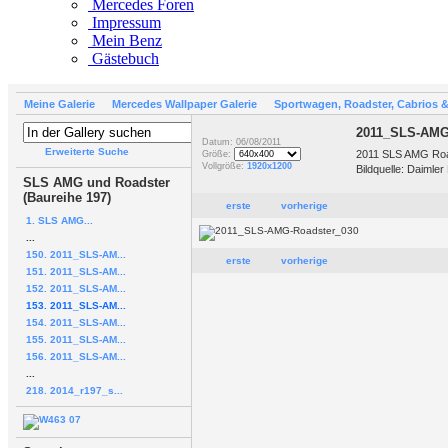
Mercedes Foren
Impressum
Mein Benz
Gästebuch
Meine Galerie
Mercedes Wallpaper Galerie
Sportwagen, Roadster, Cabrios 
2011_SLS-AMG
Datum: 06/08/2011
Erweiterte Suche
2011 SLS AMG Ro
Größe:
Vollgröße:
1920x1200
Bildquelle: Daimler
SLS AMG und Roadster
(Baureihe 197)
erste
vorherige
1. SLS AMG...
...
150. 2011_SLS-AM...
erste
vorherige
151. 2011_SLS-AM...
152. 2011_SLS-AM...
153. 2011_SLS-AM...
154. 2011_SLS-AM...
155. 2011_SLS-AM...
156. 2011_SLS-AM...
...
218. 2014_r197_s...