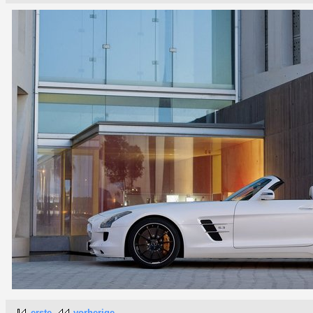
erste
vorherige