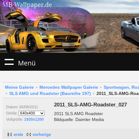
Menü
Meine Galerie
Mercedes Wallpaper Galerie
Sportwagen, Roa
SLS AMG und Roadster (Baureihe 197)
2011_SLS-AMG-Roa
2011_SLS-AMG-Roadster_027
Datum: 06/08/2011
2011 SLS AMG Roadster
Größe:
Bildquelle: Daimler Media
Vollgröße:
1920x1200
erste
vorherige