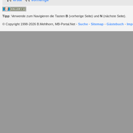
Tipp
: Verwende zum Navigieren die Tasten
B
(vorherige Seite) und
N
(nächste Seite).
© Copyright 1998-2026 B.Mehlhorn, MB-Portal.Net -
Suche
-
Sitemap
-
Gästebuch
-
Imp