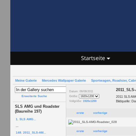
Startseite
Meine Galerie
Mercedes Wallpaper Galerie
Sportwagen, Roadster, Cab
2011_SLS-
Datum: 06/08/2011
Erweiterte Suche
2011 SLS AM
Größe:
Bildquelle: D
Vollgröße:
1920x1200
SLS AMG und Roadster
(Baureihe 197)
erste
vorherige
1. SLS AMG...
...
erste
vorherige
148. 2011_SLS-AM...