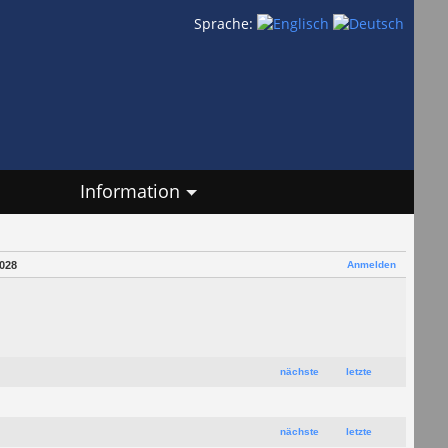
Sprache:
Information
Anmelden
028
nächste
letzte
nächste
letzte