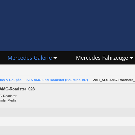
Mercedes Galerie
Mercedes Fahrzeuge
rios & Coupés
SLS AMG und Roadster (Baureihe 197)
2011_SLS-AMG-Roadster_
AMG-Roadster_028
G Roadster
aimler Media