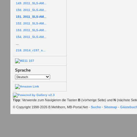
149. 2011_SLS-AM...
150. 2011_SLS-AM...
151. 2011_SLS-AM...
152. 2011_SLS-AM...
153. 2011_SLS-AM...
154. 2011_SLS-AM...
...
218. 2014_r197_s...
Sprache
Tipp
: Verwende zum Navigieren die Tasten
B
(vorherige Seite) und
N
(nächste Seit
© Copyright 1998-2026 B.Mehlhorn, MB-Portal.Net -
Suche
-
Sitemap
-
Gästebuc