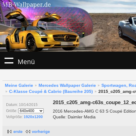
Menü
Meine Galerie
Mercedes Wallpaper Galerie
Sportwagen, Roa
C-Klasse Coupé & Cabrio (Baureihe 205)
2015_c205_amg-c
2015_c205_amg-c63s_coupe_12_ed
Datum: 10/14/2015
2016 Mercedes-AMG C 63 S Coupé Edition 
Größe:
Quelle: Daimler Media
Vollgröße:
1920x1200
erste
vorherige