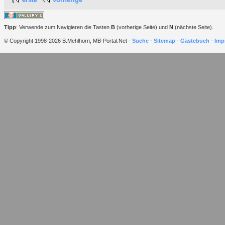
Tipp
: Verwende zum Navigieren die Tasten
B
(vorherige Seite) und
N
(nächste Seite).
© Copyright 1998-2026 B.Mehlhorn, MB-Portal.Net -
Suche
-
Sitemap
-
Gästebuch
-
Imp