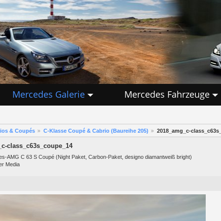
Mercedes Galerie
Mercedes Fahrzeuge
rios & Coupés
C-Klasse Coupé & Cabrio (Baureihe 205)
2018_amg_c-class_c63s
c-class_c63s_coupe_14
s-AMG C 63 S Coupé (Night Paket, Carbon-Paket, designo diamantweiß bright)
er Media