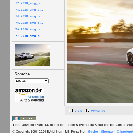
72. 2018_amg_c-...
73. 2018_amg_c-...
74. 2018_amg_c-...
75. 2018_amg_c-...
76. 2018_amg_c-...
77. 2018_amg_c-...
Sprache
erste
vorherige
Tipp
: Verwende zum Navigieren die Tasten
B
(vorherige Seite) und
N
(nächste Seit
© Copyright 1998-2026 B.Mehlhorn, MB-Portal.Net -
Suche
-
Sitemap
-
Gästebuc