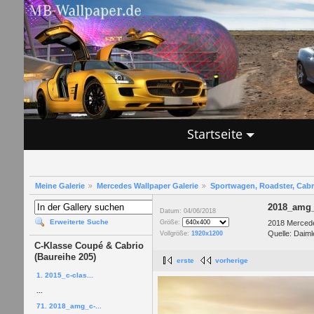
Startseite
Meine Galerie
Mercedes Wallpaper Galerie
Sportwagen, Roadster, Cab
2018_amg_
Datum: 04/06/2018
Erweiterte Suche
2018 Mercede
Größe:
Quelle: Daiml
Vollgröße:
1920x1200
C-Klasse Coupé & Cabrio
(Baureihe 205)
erste
vorherige
1. 2015_c-clas...
...
71. 2018_amg_c-...