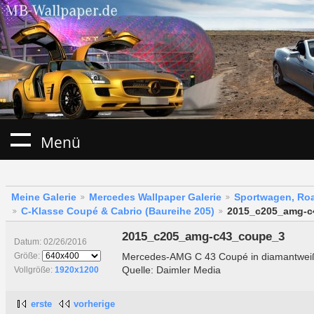
Menü
Meine Galerie
Mercedes Wallpaper Galerie
Sportwagen, Roa
C-Klasse Coupé & Cabrio (Baureihe 205)
2015_c205_amg-c
2015_c205_amg-c43_coupe_3
Datum: 02/26/2016
Mercedes-AMG C 43 Coupé in diamantwei
Größe:
Quelle: Daimler Media
Vollgröße:
1920x1200
erste
vorherige