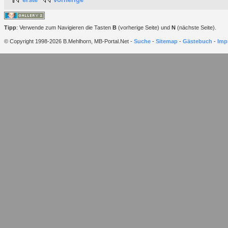
Tipp
: Verwende zum Navigieren die Tasten
B
(vorherige Seite) und
N
(nächste Seite).
© Copyright 1998-2026 B.Mehlhorn, MB-Portal.Net -
Suche
-
Sitemap
-
Gästebuch
-
Imp