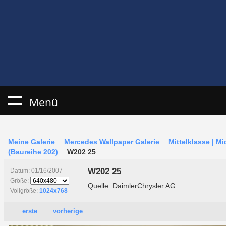
Menü
Meine Galerie
Mercedes Wallpaper Galerie
Mittelklasse | M
(Baureihe 202)
W202 25
W202 25
Datum: 01/16/2007
Größe:
Quelle: DaimlerChrysler AG
Vollgröße:
1024x768
erste
vorherige