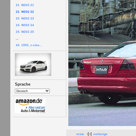
21. W202 21
22. W202 22
23. W202 23
24. W202 24
25. W202 25
...
43. 1993_c-clas...
Sprache
erste
vorherige