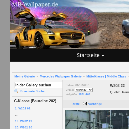
Startseite
Meine Galerie
Mercedes Wallpaper Galerie
Mittelklasse | Middle Class
W202 22
Datum: 01/16/2007
Größe:
Erweiterte Suche
Quelle: Daim
Vollgröße:
1024x768
C-Klasse (Baureihe 202)
erste
vorherige
1. W202 01
...
19. W202 19
20. W202 20