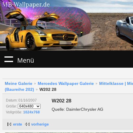
Menü
Meine Galerie
Mercedes Wallpaper Galerie
Mittelklasse | M
(Baureihe 202)
W202 28
W202 28
Datum: 01/16/2007
Größe:
Quelle: DaimlerChrysler AG
Vollgröße:
1024x768
erste
vorherige