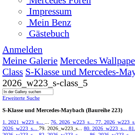
Mercedes Foren
Impressum
Mein Benz
Gästebuch
Anmelden
Meine Galerie
Mercedes Wallpape
Class
S-Klasse und Mercedes-May
2026_w223_s-class_5
Erweiterte Suche
S-Klasse und Mercedes-Maybach (Baureihe 223)
1. 2021_w223_s...
...
76. 2026_w223_s...
77. 2026_w223_s
2026_w223_s...
79. 2026_w223_s...
80. 2026_w223_s...
81
2026_w223_s...
82. 2026_w223_s...
...
86. 2026_w223_s...