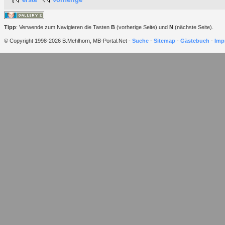
Tipp
: Verwende zum Navigieren die Tasten
B
(vorherige Seite) und
N
(nächste Seite).
© Copyright 1998-2026 B.Mehlhorn, MB-Portal.Net -
Suche
-
Sitemap
-
Gästebuch
-
Imp