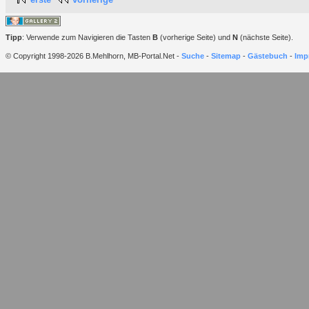
Tipp
: Verwende zum Navigieren die Tasten
B
(vorherige Seite) und
N
(nächste Seite).
© Copyright 1998-2026 B.Mehlhorn, MB-Portal.Net -
Suche
-
Sitemap
-
Gästebuch
-
Imp