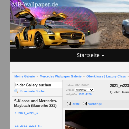
Startseite
Meine Galerie
Mercedes Wallpaper Galerie
Oberklasse | Luxury Class
2021_w223_
Datum: 01/16/2022
Größe:
Erweiterte Suche
Quelle: Daiml
Vollgröße:
1920x1200
S-Klasse und Mercedes-
erste
vorherige
Maybach (Baureihe 223)
1. 2021_w223_s...
...
19. 2021_w223_s...