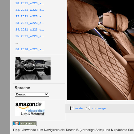
20. 2021_w223_s...
21. 2021_w223_s...
22. 2021_w223_s...
23. 2021_w223_s...
24. 2021_w223_s...
25. 2021_w223_s...
...
86. 2026_w223_s...
Sprache
erste
vorherige
Tipp
: Verwende zum Navigieren die Tasten
B
(vorherige Seite) und
N
(nächste Seit