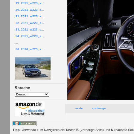
19. 2021_w223_s...
20. 2021_w223_s...
21. 2021_w223_s...
22. 2021_w223_s...
23. 2021_w223_s...
24. 2021_w223_s...
...
86. 2026_w223_s...
Sprache
erste
vorherige
Tipp
: Verwende zum Navigieren die Tasten
B
(vorherige Seite) und
N
(nächste Seit