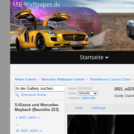
Startseite
Meine Galerie
Mercedes Wallpaper Galerie
Oberklasse | Luxury Class
2021_w223_
Datum: 01/16/2022
Größe:
Erweiterte Suche
Quelle: Daiml
Vollgröße:
1920x1200
S-Klasse und Mercedes-
erste
vorherige
Maybach (Baureihe 223)
1. 2021_w223_s...
...
18. 2021_w223_s...