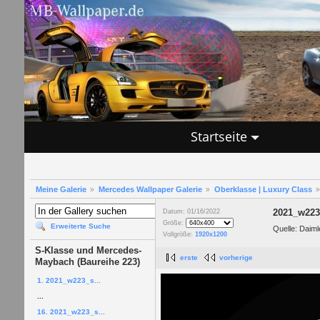
Startseite
Meine Galerie
Mercedes Wallpaper Galerie
Oberklasse | Luxury Class
2021_w223
Datum: 01/16/2022
Größe:
Erweiterte Suche
Quelle: Daiml
Vollgröße:
1920x1200
S-Klasse und Mercedes-
erste
vorherige
Maybach (Baureihe 223)
1. 2021_w223_s...
...
16. 2021_w223_s...