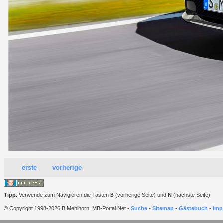
erste
vorherige
Tipp
: Verwende zum Navigieren die Tasten
B
(vorherige Seite) und
N
(nächste Seite).
© Copyright 1998-2026 B.Mehlhorn, MB-Portal.Net -
Suche
-
Sitemap
-
Gästebuch
-
Imp