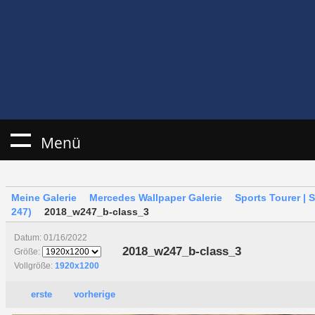
Menü
Meine Galerie
Mercedes Wallpaper Galerie
Sports Tourer | 
247)
2018_w247_b-class_3
Datum: 01/16/2022
2018_w247_b-class_3
Größe:
Vollgröße:
1920x1200
erste
vorherige