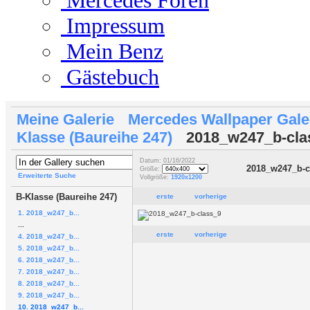
Mercedes Foren
Impressum
Mein Benz
Gästebuch
Meine Galerie
Mercedes Wallpaper Gale
Klasse (Baureihe 247)
2018_w247_b-cla
Datum: 01/16/2022
2018_w247_b-c
Größe:
Erweiterte Suche
Vollgröße:
1920x1200
B-Klasse (Baureihe 247)
erste
vorherige
1. 2018_w247_b...
...
erste
vorherige
4. 2018_w247_b...
5. 2018_w247_b...
6. 2018_w247_b...
7. 2018_w247_b...
8. 2018_w247_b...
9. 2018_w247_b...
10. 2018_w247_b...