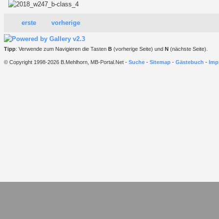
erste
vorherige
Tipp
: Verwende zum Navigieren die Tasten
B
(vorherige Seite) und
N
(nächste Seite).
© Copyright 1998-2026 B.Mehlhorn, MB-Portal.Net -
Suche
-
Sitemap
-
Gästebuch
-
Imp