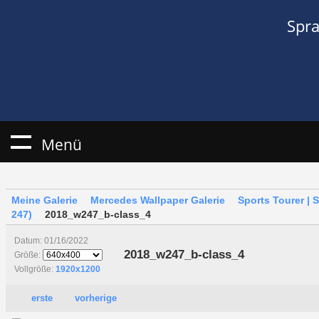
Spr
Menü
Meine Galerie
Mercedes Wallpaper Galerie
Sports Tourer | 
247)
2018_w247_b-class_4
Datum: 01/16/2022
2018_w247_b-class_4
Größe:
Vollgröße:
1920x1200
erste
vorherige