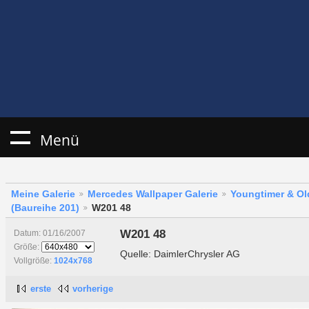
Menü
Meine Galerie
Mercedes Wallpaper Galerie
Youngtimer & Ol
(Baureihe 201)
W201 48
W201 48
Datum: 01/16/2007
Größe:
Quelle: DaimlerChrysler AG
Vollgröße:
1024x768
erste
vorherige