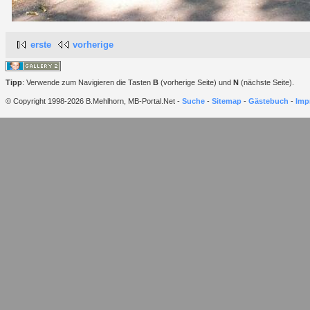
erste
vorherige
Tipp
: Verwende zum Navigieren die Tasten
B
(vorherige Seite) und
N
(nächste Seite).
© Copyright 1998-2026 B.Mehlhorn, MB-Portal.Net -
Suche
-
Sitemap
-
Gästebuch
-
Imp