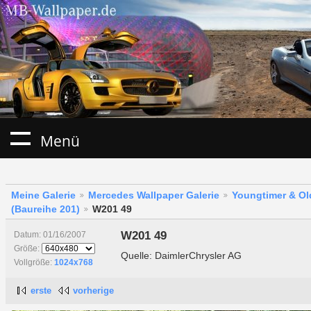
Menü
Meine Galerie
Mercedes Wallpaper Galerie
Youngtimer & Ol
(Baureihe 201)
W201 49
W201 49
Datum: 01/16/2007
Größe:
Quelle: DaimlerChrysler AG
Vollgröße:
1024x768
erste
vorherige