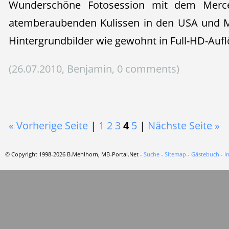
Wunderschöne Fotosession mit dem Merc
atemberaubenden Kulissen in den USA und M
Hintergrundbilder wie gewohnt in Full-HD-Auf
(26.07.2010, Benjamin, 0 comments)
« Vorherige Seite
|
1
2
3
4
5
|
Nächste Seite »
© Copyright 1998-2026 B.Mehlhorn, MB-Portal.Net -
Suche
-
Sitemap
-
Gästebuch
-
I