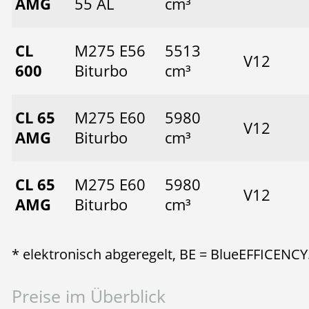
AMG
55 AL
cm³
CL
M275 E56
5513
V12
600
Biturbo
cm³
CL 65
M275 E60
5980
V12
AMG
Biturbo
cm³
CL 65
M275 E60
5980
V12
AMG
Biturbo
cm³
* elektronisch abgeregelt, BE = BlueEFFICENCY
Preise im Überblick