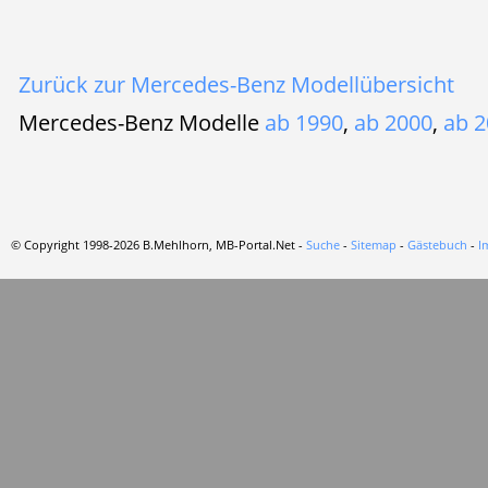
Zurück zur Mercedes-Benz Modellübersicht
Mercedes-Benz Modelle
ab 1990
,
ab 2000
,
ab 2
© Copyright 1998-2026 B.Mehlhorn, MB-Portal.Net -
Suche
-
Sitemap
-
Gästebuch
-
I