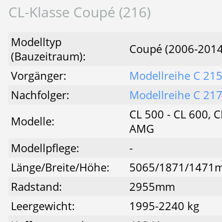
CL-Klasse Coupé (216)
Modelltyp
Coupé (2006-2014
(Bauzeitraum):
Vorgänger:
Modellreihe C 21
Nachfolger:
Modellreihe C 21
CL 500 - CL 600, 
Modelle:
AMG
Modellpflege:
-
Länge/Breite/Höhe:
5065/1871/1471
Radstand:
2955mm
Leergewicht:
1995-2240 kg