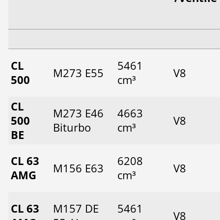
CL
5461
M273 E55
V8
500
cm³
CL
M273 E46
4663
500
V8
Biturbo
cm³
BE
CL 63
6208
M156 E63
V8
AMG
cm³
CL 63
M157 DE
5461
V8