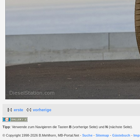
erste
vorherige
Tipp
: Verwende zum Navigieren die Tasten
B
(vorherige Seite) und
N
(nächste Seite).
© Copyright 1998-2026 B.Mehlhorn, MB-Portal.Net -
Suche
-
Sitemap
-
Gästebuch
-
Imp