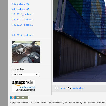
30. b-class_02
31. b-class_03
32. 2014_b-clas...
33. 2014_b-clas...
34. 2014_b-clas...
...
59. 2014_b-clas...
Sprache
erste
vorherige
Tipp
: Verwende zum Navigieren die Tasten
B
(vorherige Seite) und
N
(nächste Seit