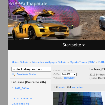
Startseite
Meine Galerie
Mercedes Wallpaper Galerie
Sports Tourer | SUV
B-Kla
b-class_03
Datum: 11/04/2012
Erweiterte Suche
2012 B-Klasse
Größe:
Quelle: Daiml
Vollgröße:
1920x1200
B-Klasse (Baureihe 246)
erste
vorherige
1. 2011_B-Clas...
...
28. 2013_B200-N...
29. b-class_01