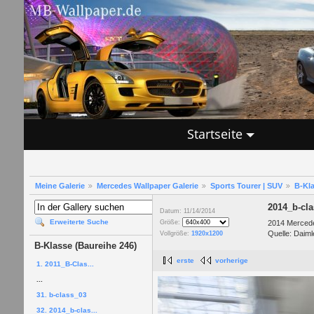
Startseite
Meine Galerie
Mercedes Wallpaper Galerie
Sports Tourer | SUV
B-Kla
2014_b-cl
Datum: 11/14/2014
Erweiterte Suche
2014 Mercede
Größe:
Quelle: Daiml
Vollgröße:
1920x1200
B-Klasse (Baureihe 246)
erste
vorherige
1. 2011_B-Clas...
...
31. b-class_03
32. 2014_b-clas...