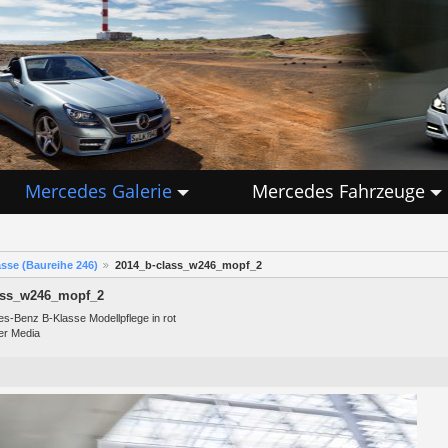
Mercedes Galerie
Mercedes Fahrzeuge
sse (Baureihe 246)
2014_b-class_w246_mopf_2
ass_w246_mopf_2
s-Benz B-Klasse Modellpflege in rot
er Media