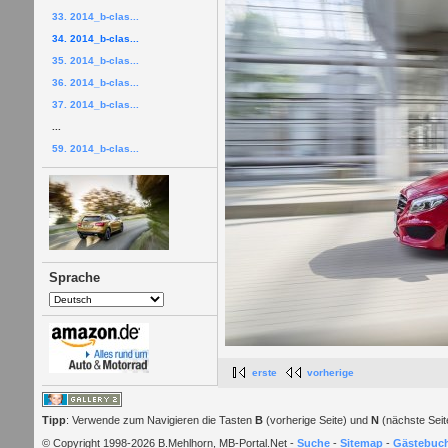
33. 2014_b-clas...
34. 2014_b-clas...
35. 2014_b-clas...
36. 2014_b-clas...
37. 2014_b-clas...
...
59. 2014_b-clas...
Sprache
erste
vorherige
Tipp
: Verwende zum Navigieren die Tasten
B
(vorherige Seite) und
N
(nächste Seit
© Copyright 1998-2026 B.Mehlhorn, MB-Portal.Net -
Suche
-
Sitemap
-
Gästebuc