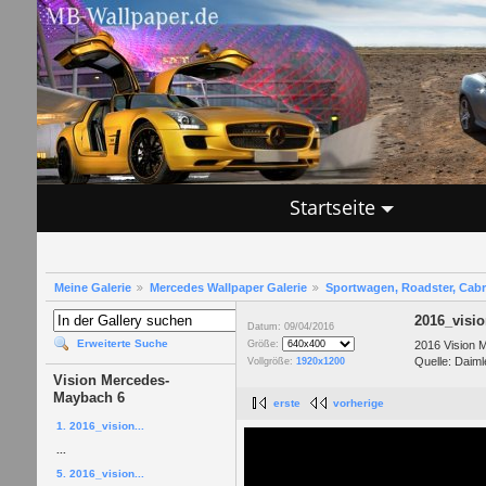
Startseite
Meine Galerie
Mercedes Wallpaper Galerie
Sportwagen, Roadster, Cab
2016_visi
Datum: 09/04/2016
Erweiterte Suche
2016 Vision 
Größe:
Quelle: Daiml
Vollgröße:
1920x1200
Vision Mercedes-
Maybach 6
erste
vorherige
1. 2016_vision...
...
5. 2016_vision...