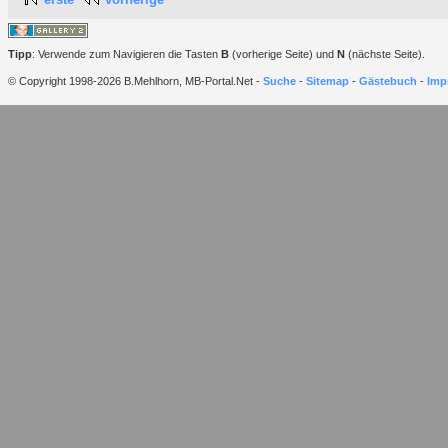
Tipp
: Verwende zum Navigieren die Tasten
B
(vorherige Seite) und
N
(nächste Seite).
© Copyright 1998-2026 B.Mehlhorn, MB-Portal.Net -
Suche
-
Sitemap
-
Gästebuch
-
Imp