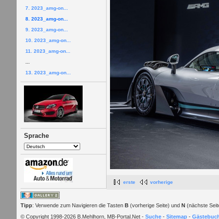
7. 2023_amg-on...
8. 2023_amg-on...
9. 2023_amg-on...
10. 2023_amg-on...
11. 2023_amg-on...
...
13. 2023_amg-on...
Sprache
erste
vorherige
Tipp
: Verwende zum Navigieren die Tasten
B
(vorherige Seite) und
N
(nächste Seit
© Copyright 1998-2026 B.Mehlhorn, MB-Portal.Net -
Suche
-
Sitemap
-
Gästebuc