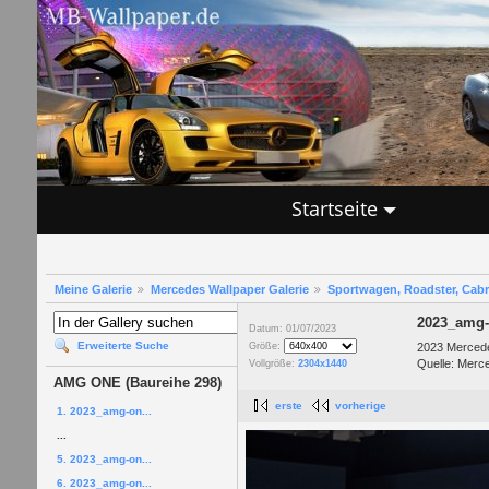
Startseite
Meine Galerie
Mercedes Wallpaper Galerie
Sportwagen, Roadster, Cab
2023_amg-
Datum: 01/07/2023
Erweiterte Suche
2023 Merce
Größe:
Quelle: Merc
Vollgröße:
2304x1440
AMG ONE (Baureihe 298)
erste
vorherige
1. 2023_amg-on...
...
5. 2023_amg-on...
6. 2023_amg-on...