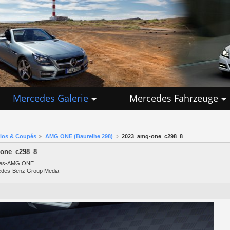
Mercedes Galerie
Mercedes Fahrzeuge
rios & Coupés
AMG ONE (Baureihe 298)
2023_amg-one_c298_8
one_c298_8
des-AMG ONE
edes-Benz Group Media