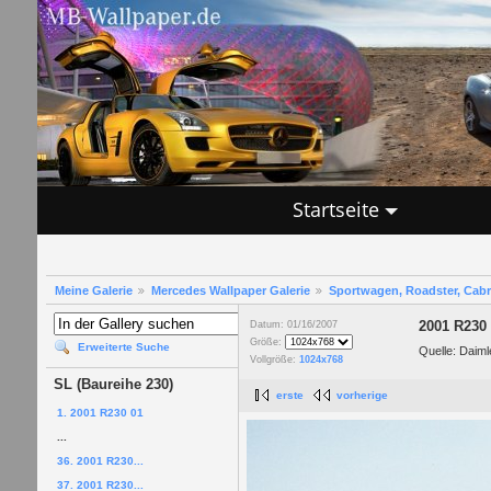
Startseite
Meine Galerie
Mercedes Wallpaper Galerie
Sportwagen, Roadster, Cab
2001 R230
Datum: 01/16/2007
Größe:
Erweiterte Suche
Quelle: Daim
Vollgröße:
1024x768
SL (Baureihe 230)
erste
vorherige
1. 2001 R230 01
...
36. 2001 R230...
37. 2001 R230...