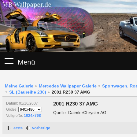
Menü
Meine Galerie
Mercedes Wallpaper Galerie
Sportwagen, Roa
SL (Baureihe 230)
2001 R230 37 AMG
2001 R230 37 AMG
Datum: 01/16/2007
Größe:
Quelle: DaimlerChrysler AG
Vollgröße:
1024x768
erste
vorherige