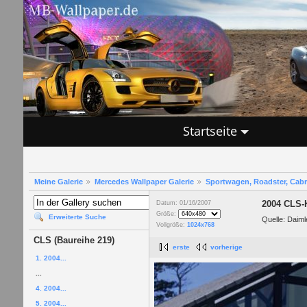
Startseite
Meine Galerie
Mercedes Wallpaper Galerie
Sportwagen, Roadster, Cab
2004 CLS-
Datum: 01/16/2007
Größe:
Erweiterte Suche
Quelle: Daim
Vollgröße:
1024x768
CLS (Baureihe 219)
erste
vorherige
1. 2004...
...
4. 2004...
5. 2004...