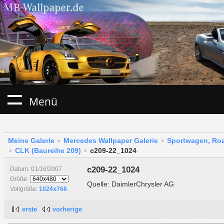
Menü
Meine Galerie
Mercedes Wallpaper Galerie
Sportwagen, Roa
CLK (Baureihe 209)
c209-22_1024
c209-22_1024
Datum: 01/16/2007
Größe:
Quelle: DaimlerChrysler AG
Vollgröße:
1024x768
erste
vorherige