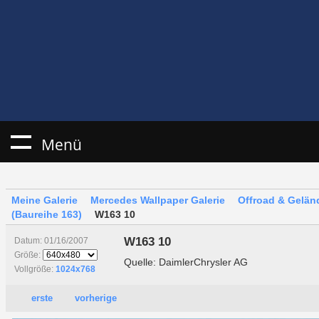
Menü
Meine Galerie
Mercedes Wallpaper Galerie
Offroad & Gelä
(Baureihe 163)
W163 10
W163 10
Datum: 01/16/2007
Größe:
Quelle: DaimlerChrysler AG
Vollgröße:
1024x768
erste
vorherige