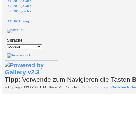
51. 2018_c-clas...
52. 2018_c-clas...
53. 2018_c-clas...
...
77. 2018_amg_c-...
Sprache
Tipp
: Verwende zum Navigieren die Tasten
© Copyright 1998-2026 B.Mehlhorn, MB-Portal.Net -
Suche
-
Sitemap
-
Gästebuch
-
Im