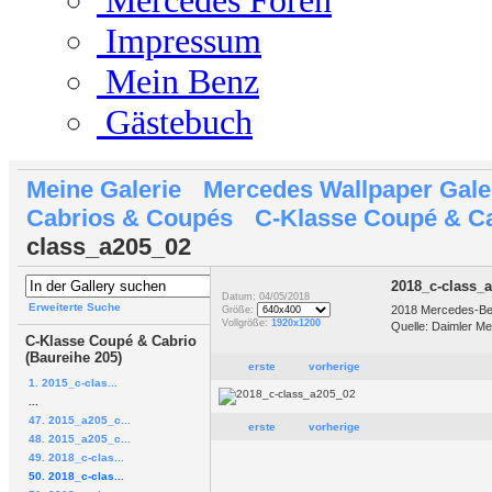
Mercedes Foren
Impressum
Mein Benz
Gästebuch
Meine Galerie
Mercedes Wallpaper Gale
Cabrios & Coupés
C-Klasse Coupé & Ca
class_a205_02
2018_c-class_
Datum: 04/05/2018
Erweiterte Suche
2018 Mercedes-Ben
Größe:
Vollgröße:
1920x1200
Quelle: Daimler Me
C-Klasse Coupé & Cabrio
(Baureihe 205)
erste
vorherige
1. 2015_c-clas...
...
47. 2015_a205_c...
erste
vorherige
48. 2015_a205_c...
49. 2018_c-clas...
50. 2018_c-clas...