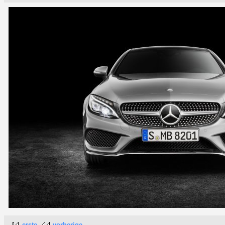
erste
vorherige