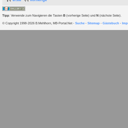
Tipp
: Verwende zum Navigieren die Tasten
B
(vorherige Seite) und
N
(nächste Seite).
© Copyright 1998-2026 B.Mehlhorn, MB-Portal.Net -
Suche
-
Sitemap
-
Gästebuch
-
Imp