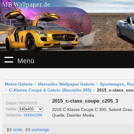
Menü
Meine Galerie
Mercedes Wallpaper Galerie
Sportwagen, Roa
C-Klasse Coupé & Cabrio (Baureihe 205)
2015_c-class_co
2015_c-class_coupe_c205_3
Datum: 08/19/2015
2016 C-Klasse Coupé C 300, Selenit Grau
Größe:
Quelle: Daimler Media
Vollgröße:
1920x1200
erste
vorherige